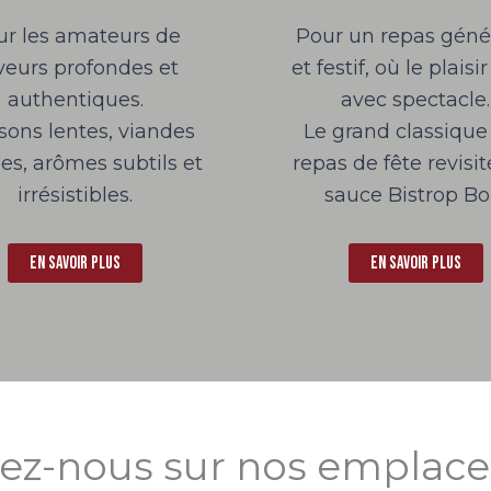
ur les amateurs de
Pour un repas gén
veurs profondes et
et festif, où le plaisi
authentiques.
avec spectacle.
sons lentes, viandes
Le grand classique
s, arômes subtils et
repas de fête revisit
irrésistibles.
sauce Bistrop Bo
En savoir plus
En savoir plus
vez-nous sur nos emplac