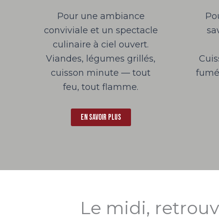
Pour une ambiance
Po
conviviale et un spectacle
sa
culinaire à ciel ouvert.
Viandes, légumes grillés,
Cuis
cuisson minute — tout
fumée
feu, tout flamme.
En savoir plus
Le midi, retrou