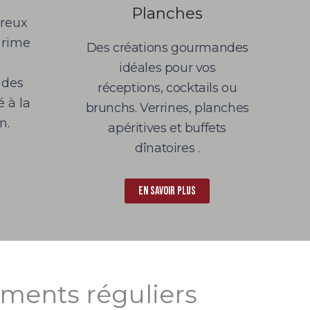
Planches
éreux
r rime
Des créations gourmandes
idéales pour vos
 des
réceptions, cocktails ou
é à la
brunchs. Verrines, planches
n.
apéritives et buffets
dînatoires .
En savoir plus
ements réguliers