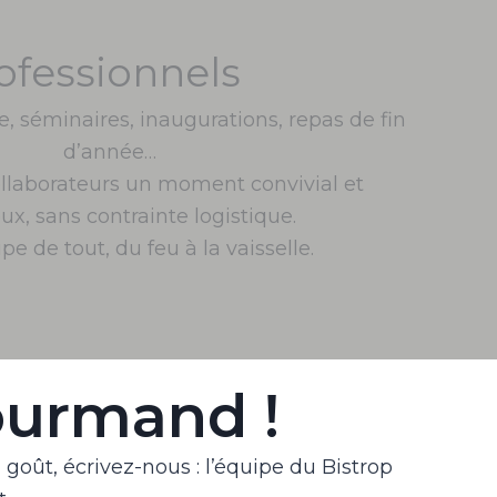
ofessionnels
e, séminaires, inaugurations, repas de fin
d’année…
ollaborateurs un moment convivial et
ux, sans contrainte logistique.
pe de tout, du feu à la vaisselle.
ourmand !
oût, écrivez-nous : l’équipe du Bistrop