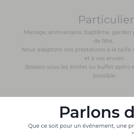
Particulie
Mariage, anniversaire, baptême, garden
de fête…
Nous adaptons nos prestations à la taill
et à vos envies.
Brasero sous les étoiles ou buffet apéro 
possible.
Parlons 
Que ce soit pour un événement, une pre