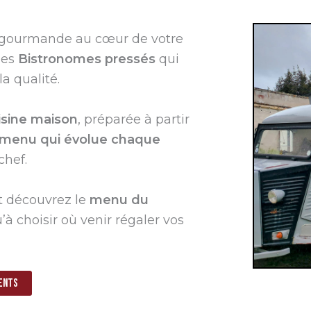
e gourmande au cœur de votre
les
Bistronomes pressés
qui
a qualité.
isine maison
, préparée à partir
menu qui évolue chaque
chef.
t découvrez le
menu du
u’à choisir où venir régaler vos
ents