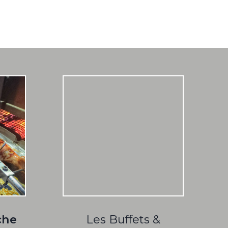
che
Les Buffets &