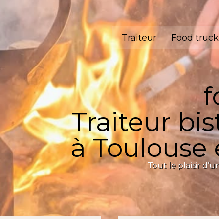
Traiteur
Food truck
f
Traiteur b
à Toulouse 
Tout le plaisir d