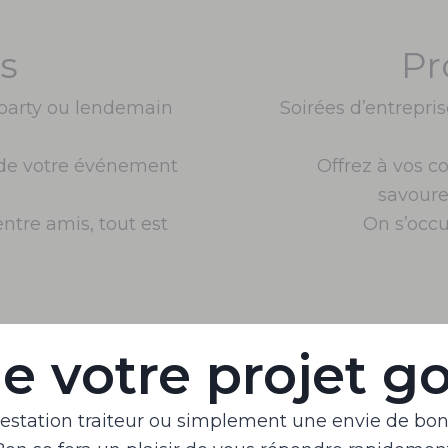
rs
Pr
 party ou lendemain
Soirées d’entrepris
e de votre événement
Offrez à vos c
savoure
entre amis, tout est
On s’occu
de votre projet g
station traiteur ou simplement une envie de bon g