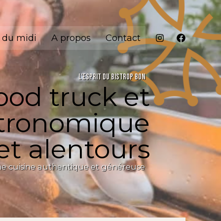
 du midi
A propos
Contact
L’ESPRIT DU BISTROP BON
ood truck et
istronomique
et alentours
’une cuisine authentique et généreuse