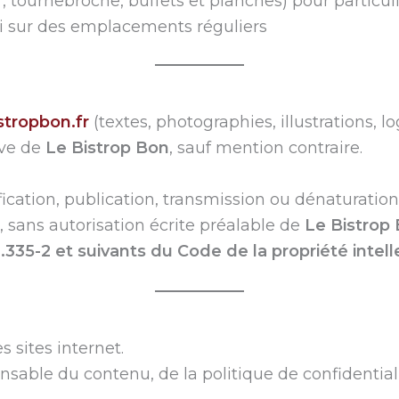
r, tournebroche, buffets et planches) pour particul
di sur des emplacements réguliers
tropbon.fr
(textes, photographies, illustrations, l
ive de
Le Bistrop Bon
, sauf mention contraire.
cation, publication, transmission ou dénaturation, 
 sans autorisation écrite préalable de
Le Bistrop
.335-2 et suivants du Code de la propriété intell
s sites internet.
sable du contenu, de la politique de confidentialit